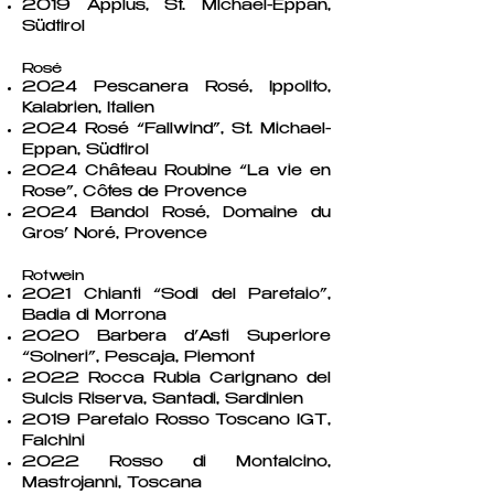
2019 Appius, St. Michael-Eppan,
Südtirol​
Rosé
2024 Pescanera Rosé, Ippolito,
Kalabrien, Italien
2024 Rosé “Fallwind”, St. Michael-
Eppan, Südtirol
2024 Château Roubine “La vie en
Rose”, Côtes de Provence
2024 Bandol Rosé, Domaine du
Gros’ Noré, Provence
Rotwein
2021 Chianti “Sodi del Paretaio”,
Badia di Morrona
2020 Barbera d’Asti Superiore
“Solneri”, Pescaja, Piemont
2022 Rocca Rubia Carignano del
Sulcis Riserva, Santadi, Sardinien
2019 Paretaio Rosso Toscano IGT,
Falchini
2022 Rosso di Montalcino,
Mastrojanni, Toscana