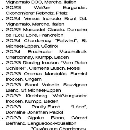
Vignamato DOC, Marche, Italien
2023 Weißer Burgunder,
Ökonomierat Rebholz, Pfalz
2024 Versus Incrocio Bruni 54,
Vignamato, Marche, Italien
2022 Muscadet Classic, Domaine
de l’Écu, Loire, Frankreich
2024 Chardonnay “Fallwind”, St.
Michael-Eppan, Südtirol
2024 Bruchsaler Muschelkalk
Chardonnay, Klumpp, Baden
2023 Riesling trocken “Vom Roten
Schiefer”, Clemens Busch, Mosel
2023 Oremus Mandolás, Furmint
trocken, Ungarn
2023 Sanct Valentin Sauvignon
Blanc, St. Michael-Eppan
2022 Kirchberg Weißburgunder
trocken, Klumpp, Baden
2023 Pouilly-Fumé “Léon”,
Domaine Jonathan Pabiot
2023 Cigalus Blanc, Gérard
Bertrand, Languedoc-Roussillon
"Cuvée aus Chardonnay,