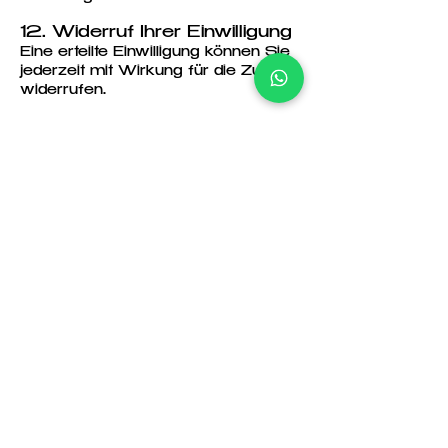
12. Widerruf Ihrer Einwilligung
Eine erteilte Einwilligung können Sie
jederzeit mit Wirkung für die Zukunft
widerrufen.
13. Änderungen dieser
Datenschutzerklärung
Wir behalten uns vor, diese
Datenschutzerklärung anzupassen,
damit sie stets den aktuellen
rechtlichen Anforderungen
entspricht.
ADRESSE
Dali Düsseldorf- Kaistraße
16, 40221 Düsseldorf,
Tel.
0211 3006750
01778021551